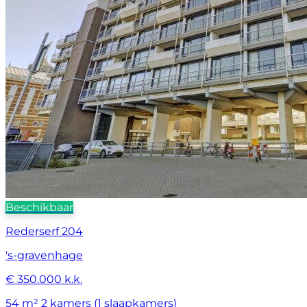
Beschikbaar
Rederserf 204
's-gravenhage
€ 350.000 k.k.
54 m²
2 kamers (1 slaapkamers)