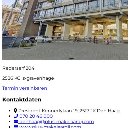
Rederserf 204
2586 KG 's-gravenhage
Termin vereinbaren
Kontaktdaten
President Kennedylaan 19, 2517 JK Den Haag
070 20 46 000
denhaag@plus-makelaardij.com
www.plus-makelaardij.com