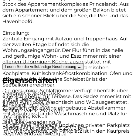
Stock des Appartementkomplexes Princelandt. Aus
dem Appartement und dem großen Balkon bietet
sich ein schöner Blick über die See, die Pier und das
Havenhoofd.
Einteilung:
Zentrale Eingang mit Aufzug und Treppenhaus. Auf
der zweiten Etage befindet sich die
Wohnungseingangstür. Der Flur führt in das helle
und geräumige Wohn- und Esszimmer mit einer
offenen U-förmigen Küche, ausgestattet mit
Lesen Sie die vollständige Beschreibung →
Einbauküchenteilen wie einer keramischen
Kochplatte, Kühlschrank/-frostkombination, Ofen und
Eigenschaften
Abzugshaube. Über eine Schiebetür ist der
Seebalkon erreichbar.
Die geräumige Schlafzimmer verfügt ebenfalls über
Vraagprijs
€ 350.000 k.k.
eine Schiebetür zur Terrasse. Das Badezimmer ist mit
Status
Beschikbaar
einem Whirlpool, Waschtisch und WC ausgestattet.
Aanvaarding
Direct
Zusätzlich gibt es eine eingebaute Abstellkammer
Bijdrage VvE
€ 257.13 p/m
mit Anschluss für die Waschmaschine und Platz für
Inschrijving KvK
Ja
den Boiler.
Jaarlijkse vergadering
Ja
Es gibt eine Tiefgarage und einen privaten Parkplatz
Periodieke bijdrage
Ja, € 257.13 p/m
im Untergeschoss. Der Parkplatz ist in den Kaufpreis
Reservefonds aanwezig
Ja