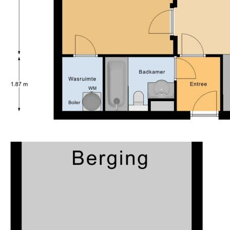
Soort garage
Parkeerplaats
Verwaltungsgebühren;
Soort parkeergelegenheid
Openbaar parkeren,
- Baujahr 1977;}
betaald parkeren
- Anwendbare Materialien und Alterklausel;
Eine einzigartige Chance für alle, die in einer Top-
Location mit allen Komfort und einem Ausblick
wohnen möchten, der niemals langweilig wird!