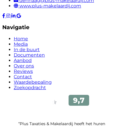
denhaag@plus-makelaardij.com
www.plus-makelaardij.com
Navigatie
Home
Media
In de buurt
Documenten
Aanbod
Over ons
Reviews
Contact
Waardebepaling
Zoekopdracht
“Plus Taxaties & Makelaardij heeft het huren